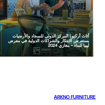
أثاث أركنو | المركز الدولي للسجاد والأرضيات
يستعرض الابتكار والشراكات الدولية في معرض
ليبيا للبناء – بنغازي 2024
ARKNO FURNITURE