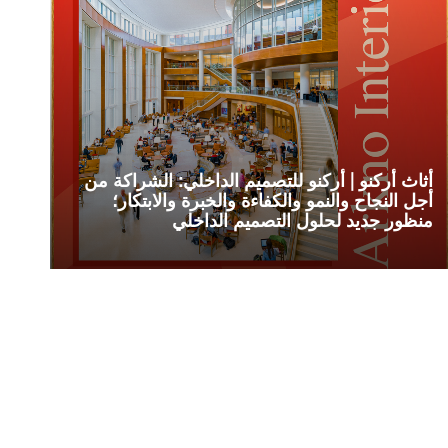
أثاث أركنو | أركنو للتصميم الداخلي: الشراكة من
أجل النجاح والنمو والكفاءة والخبرة والابتكار؛
منظور جديد لحلول التصميم الداخلي